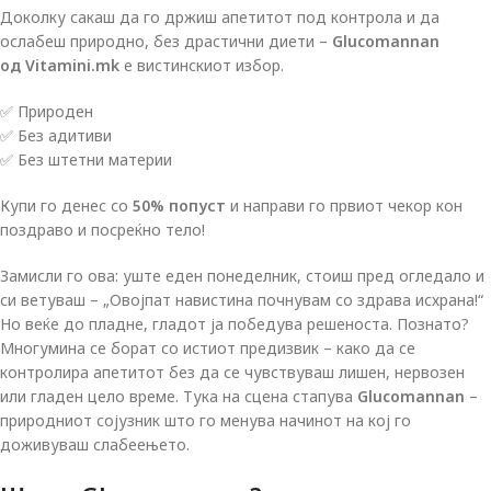
Доколку сакаш да го држиш апетитот под контрола и да
ослабеш природно, без драстични диети –
Glucomannan
од
Vitamini.mk
е вистинскиот избор.
✅ Природен
✅ Без адитиви
✅ Без штетни материи
Купи го денес со
50% попуст
и направи го првиот чекор кон
поздраво и посреќно тело!
Замисли го ова: уште еден понеделник, стоиш пред огледало и
си ветуваш – „Овојпат навистина почнувам со здрава исхрана!“
Но веќе до пладне, гладот ја победува решеноста. Познато?
Многумина се борат со истиот предизвик – како да се
контролира апетитот без да се чувствуваш лишен, нервозен
или гладен цело време. Тука на сцена стапува
Glucomannan
–
природниот сојузник што го менува начинот на кој го
доживуваш слабеењето.