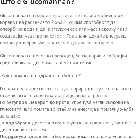
Што е Glucomannan?
Glucomannan е природно растително влакно добиено од
коренот на растението
konjac
. Тој има способност да
апсорбира вода и да ја зголеми својата маса неколку пати,
создавајќи чувство на ситост. Тоа значи дека ќе внесуваш
помалку калории, без постојано да мислиш на храна.
Glucomannan е целосно природен, без калории и со бројни
придобивки за дигестијата и метаболизмот.
Како помага во здраво слабеење?
Го намалува апетитот:
создава природно чувство на полн
стомак, што те спречува да грицкаш непотребно.
Го регулира шеќерот во крвта:
спречува нагли скокови на
гликозата, што помага во стабилна енергија и помалку желба
за слатко.
Ја подобрува дигестијата:
делува како природен „чистач“ на
дигестивниот систем.
Поддржува здрав метаболизам:
помага во намалување на