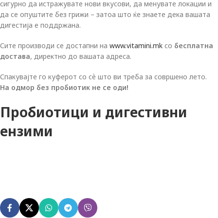
сигурно да истражувате нови вкусови, да менувате локации и
да се опуштите без грижи – затоа што ќе знаете дека вашата
дигестија е поддржана.
Сите производи се достапни на
www.vitamini.mk
со
бесплатна
достава
, директно до вашата адреса.
Спакувајте го куферот со сѐ што ви треба за совршено лето.
На одмор без пробиотик не се оди!
Пробиотици и дигестивни
ензими