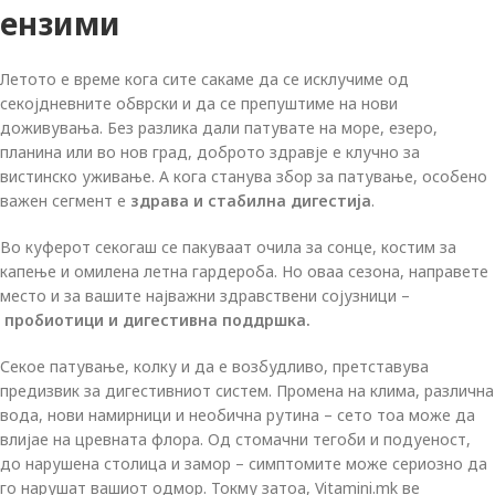
ензими
Летото е време кога сите сакаме да се исклучиме од
секојдневните обврски и да се препуштиме на нови
доживувања. Без разлика дали патувате на море, езеро,
планина или во нов град, доброто здравје е клучно за
вистинско уживање. А кога станува збор за патување, особено
важен сегмент е
здрава и стабилна дигестија
.
Во куферот секогаш се пакуваат очила за сонце, костим за
капење и омилена летна гардероба. Но оваа сезона, направете
место и за вашите најважни здравствени сојузници –
пробиотици и дигестивна поддршка
.
Секое патување, колку и да е возбудливо, претставува
предизвик за дигестивниот систем. Промена на клима, различна
вода, нови намирници и необична рутина – сето тоа може да
влијае на цревната флора. Од стомачни тегоби и подуеност,
до нарушена столица и замор – симптомите може сериозно да
го нарушат вашиот одмор. Токму затоа, Vitamini.mk ве