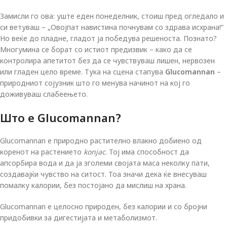
Замисли го ова: уште еден понеделник, стоиш пред огледало и
си ветуваш – „Овојпат навистина почнувам со здрава исхрана!“
Но веќе до пладне, гладот ја победува решеноста. Познато?
Многумина се борат со истиот предизвик – како да се
контролира апетитот без да се чувствуваш лишен, нервозен
или гладен цело време. Тука на сцена стапува
Glucomannan
–
природниот сојузник што го менува начинот на кој го
доживуваш слабеењето.
Што е Glucomannan?
Glucomannan е природно растително влакно добиено од
коренот на растението
konjac
. Тој има способност да
апсорбира вода и да ја зголеми својата маса неколку пати,
создавајќи чувство на ситост. Тоа значи дека ќе внесуваш
помалку калории, без постојано да мислиш на храна.
Glucomannan е целосно природен, без калории и со бројни
придобивки за дигестијата и метаболизмот.