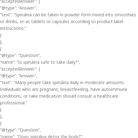
“acceptedAnswer”: {
“@type”: “Answer”,
“text”: “Spirulina can be taken in powder form mixed into smoothies
or drinks, or as tablets or capsules according to product label
instructions.”
}
},
{
“@type”: “Question”,
“name”: “Is spirulina safe to take daily?”,
“acceptedAnswer”: {
“@type”: “Answer”,
“text”: “Many people take spirulina daily in moderate amounts.
Individuals who are pregnant, breastfeeding, have autoimmune
conditions, or take medication should consult a healthcare
professional.”
}
},
{
“@type”: “Question”,
“name”: “Does spirulina detox the body?”,