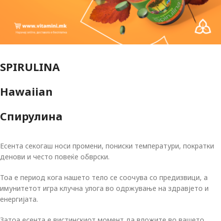
SPIRULINA
Hawaiian
Спирулина
Есента секогаш носи промени, пониски температури, пократки
денови и често повеќе обврски.
Тоа е период кога нашето тело се соочува со предизвици, а
имунитетот игра клучна улога во одржување на здравјето и
енергијата.
Затоа есента е вистинскиот момент да вложите во вашето