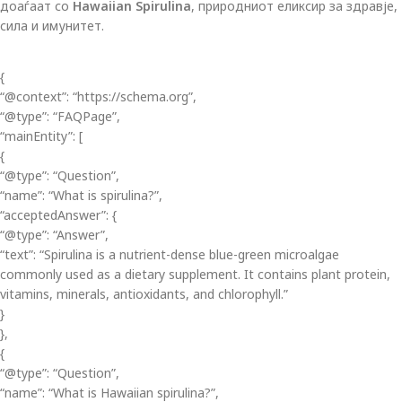
доаѓаат со
Hawaiian Spirulina
, природниот еликсир за здравје,
сила и имунитет.
{
“@context”: “https://schema.org”,
“@type”: “FAQPage”,
“mainEntity”: [
{
“@type”: “Question”,
“name”: “What is spirulina?”,
“acceptedAnswer”: {
“@type”: “Answer”,
“text”: “Spirulina is a nutrient-dense blue-green microalgae
commonly used as a dietary supplement. It contains plant protein,
vitamins, minerals, antioxidants, and chlorophyll.”
}
},
{
“@type”: “Question”,
“name”: “What is Hawaiian spirulina?”,