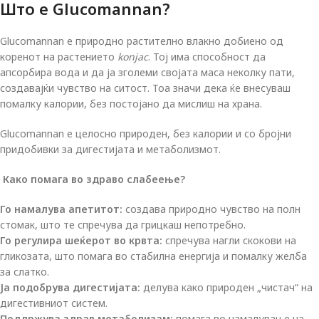
Што е Glucomannan?
Glucomannan е природно растително влакно добиено од
коренот на растението
konjac
. Тој има способност да
апсорбира вода и да ја зголеми својата маса неколку пати,
создавајќи чувство на ситост. Тоа значи дека ќе внесуваш
помалку калории, без постојано да мислиш на храна.
Glucomannan е целосно природен, без калории и со бројни
придобивки за дигестијата и метаболизмот.
Како помага во здраво слабеење?
Го намалува апетитот:
создава природно чувство на полн
стомак, што те спречува да грицкаш непотребно.
Го регулира шеќерот во крвта:
спречува нагли скокови на
гликозата, што помага во стабилна енергија и помалку желба
за слатко.
Ја подобрува дигестијата:
делува како природен „чистач“ на
дигестивниот систем.
Поддржува здрав метаболизам:
помага во намалување на