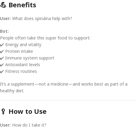
💪 Benefits
User:
What does spirulina help with?
Bot:
People often take this super food to support:
✔️ Energy and vitality
✔️ Protein intake
✔️ Immune system support
✔️ Antioxidant levels
✔️ Fitness routines
It’s a supplement—not a medicine—and works best as part of a
healthy diet.
🥄 How to Use
User:
How do I take it?