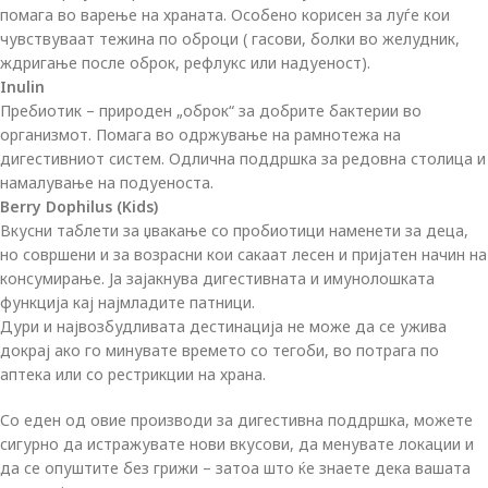
помага во варење на храната. Особено корисен за луѓе кои
чувствуваат тежина по оброци ( гасови, болки во желудник,
ждригање после оброк, рефлукс или надуеност).
Inulin
Пребиотик – природен „оброк“ за добрите бактерии во
организмот. Помага во одржување на рамнотежа на
дигестивниот систем. Одлична поддршка за редовна столица и
намалување на подуеноста.
Berry Dophilus (Kids)
Вкусни таблети за џвакање со пробиотици наменети за деца,
но совршени и за возрасни кои сакаат лесен и пријатен начин на
консумирање. Ја зајакнува дигестивната и имунолошката
функција кај најмладите патници.
Дури и највозбудливата дестинација не може да се ужива
докрај ако го минувате времето со тегоби, во потрага по
аптека или со рестрикции на храна.
Со еден од овие производи за дигестивна поддршка, можете
сигурно да истражувате нови вкусови, да менувате локации и
да се опуштите без грижи – затоа што ќе знаете дека вашата