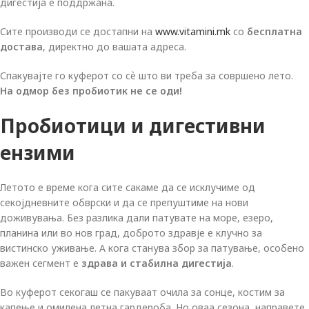
дигестија е поддржана.
Сите производи се достапни на
www.vitamini.mk
со
бесплатна
достава
, директно до вашата адреса.
Спакувајте го куферот со сѐ што ви треба за совршено лето.
На одмор без пробиотик не се оди!
Пробиотици и дигестивни
ензими
Летото е време кога сите сакаме да се исклучиме од
секојдневните обврски и да се препуштиме на нови
доживувања. Без разлика дали патувате на море, езеро,
планина или во нов град, доброто здравје е клучно за
вистинско уживање. А кога станува збор за патување, особено
важен сегмент е
здрава и стабилна дигестија
.
Во куферот секогаш се пакуваат очила за сонце, костим за
капење и омилена летна гардероба. Но оваа сезона, направете