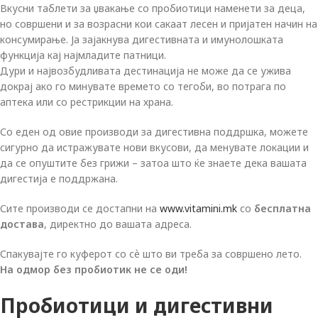
Вкусни таблети за џвакање со пробиотици наменети за деца,
но совршени и за возрасни кои сакаат лесен и пријатен начин на
консумирање. Ја зајакнува дигестивната и имунолошката
функција кај најмладите патници.
Дури и највозбудливата дестинација не може да се ужива
докрај ако го минувате времето со тегоби, во потрага по
аптека или со рестрикции на храна.
Со еден од овие производи за дигестивна поддршка, можете
сигурно да истражувате нови вкусови, да менувате локации и
да се опуштите без грижи – затоа што ќе знаете дека вашата
дигестија е поддржана.
Сите производи се достапни на
www.vitamini.mk
со
бесплатна
достава
, директно до вашата адреса.
Спакувајте го куферот со сѐ што ви треба за совршено лето.
На одмор без пробиотик не се оди!
Пробиотици и дигестивни