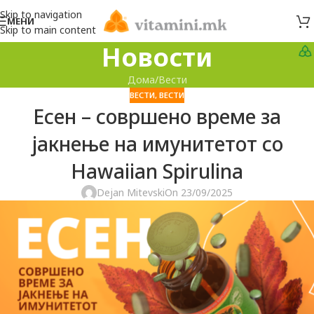
Skip to navigation
МЕНИ
Skip to main content
Новости
Дома
Вести
ВЕСТИ
,
ВЕСТИ
Есен – совршено време за
јакнење на имунитетот со
Hawaiian Spirulina
Dejan Mitevski
On 23/09/2025