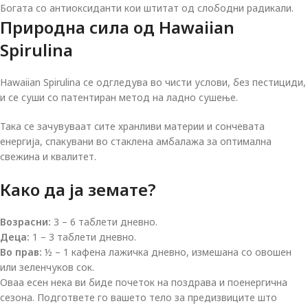
Богата со антиоксиданти кои штитат од слободни радикали.
Природна сила од Hawaiian
Spirulina
Hawaiian Spirulina се одгледува во чисти услови, без пестициди,
и се суши со патентиран метод на ладно сушење.
Така се зачувуваат сите хранливи материи и сончевата
енергија, спакувани во стаклена амбалажа за оптимална
свежина и квалитет.
Како да ја земате?
Возрасни:
3 – 6 таблети дневно.
Деца:
1 – 3 таблети дневно.
Во прав:
½ – 1 кафена лажичка дневно, измешана со овошен
или зеленчуков сок.
Оваа есен нека ви биде почеток на поздрава и поенергична
сезона. Подгответе го вашето тело за предизвиците што