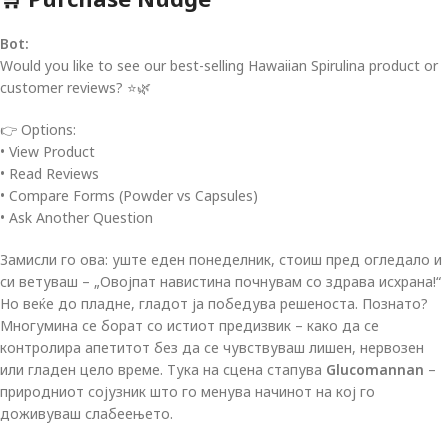
Bot:
Would you like to see our best-selling Hawaiian Spirulina product or
customer reviews? ⭐🌿
👉 Options:
• View Product
• Read Reviews
• Compare Forms (Powder vs Capsules)
• Ask Another Question
Замисли го ова: уште еден понеделник, стоиш пред огледало и
си ветуваш – „Овојпат навистина почнувам со здрава исхрана!“
Но веќе до пладне, гладот ја победува решеноста. Познато?
Многумина се борат со истиот предизвик – како да се
контролира апетитот без да се чувствуваш лишен, нервозен
или гладен цело време. Тука на сцена стапува
Glucomannan
–
природниот сојузник што го менува начинот на кој го
доживуваш слабеењето.