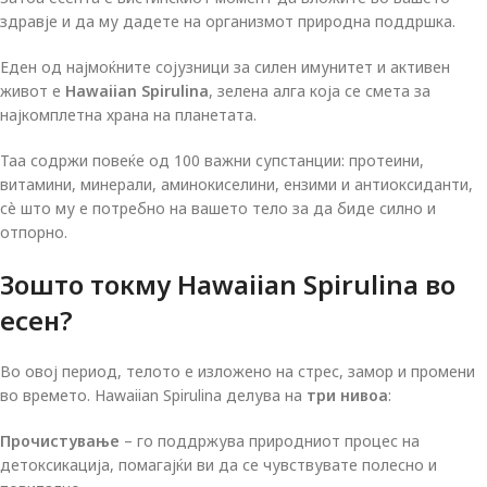
здравје и да му дадете на организмот природна поддршка.
Еден од најмоќните сојузници за силен имунитет и активен
живот е
Hawaiian Spirulina
, зелена алга која се смета за
најкомплетна храна на планетата.
Таа содржи повеќе од 100 важни супстанции: протеини,
витамини, минерали, аминокиселини, ензими и антиоксиданти,
сè што му е потребно на вашето тело за да биде силно и
отпорно.
Зошто токму Hawaiian Spirulina во
есен?
Во овој период, телото е изложено на стрес, замор и промени
во времето. Hawaiian Spirulina делува на
три нивоа
:
Прочистување
– го поддржува природниот процес на
детоксикација, помагајќи ви да се чувствувате полесно и