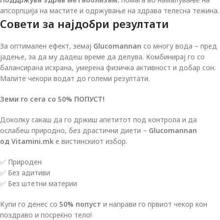
апсорпција на мастите и одржување на здрава телесна тежина.
Совети за најдобри резултати
За оптимален ефект, земај
Glucomannan
со многу вода – пред
јадење, за да му дадеш време да делува. Комбинирај го со
балансирана исхрана, умерена физичка активност и добар сон.
Малите чекори водат до големи резултати.
Земи го сега со
50% ПОПУСТ!
Доколку сакаш да го држиш апетитот под контрола и да
ослабеш природно, без драстични диети –
Glucomannan
од
Vitamini.mk
е вистинскиот избор.
✅ Природен
✅ Без адитиви
✅ Без штетни материи
Купи го денес со
50% попуст
и направи го првиот чекор кон
поздраво и посреќно тело!