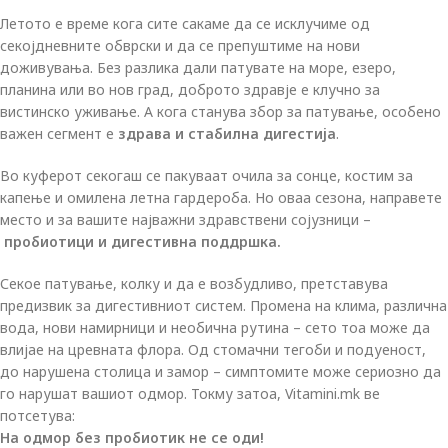
Летото е време кога сите сакаме да се исклучиме од
секојдневните обврски и да се препуштиме на нови
доживувања. Без разлика дали патувате на море, езеро,
планина или во нов град, доброто здравје е клучно за
вистинско уживање. А кога станува збор за патување, особено
важен сегмент е
здрава и стабилна дигестија
.
Во куферот секогаш се пакуваат очила за сонце, костим за
капење и омилена летна гардероба. Но оваа сезона, направете
место и за вашите најважни здравствени сојузници –
пробиотици и дигестивна поддршка
.
Секое патување, колку и да е возбудливо, претставува
предизвик за дигестивниот систем. Промена на клима, различна
вода, нови намирници и необична рутина – сето тоа може да
влијае на цревната флора. Од стомачни тегоби и подуеност,
до нарушена столица и замор – симптомите може сериозно да
го нарушат вашиот одмор. Токму затоа, Vitamini.mk ве
потсетува:
На одмор без пробиотик не се оди!