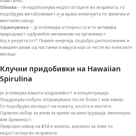
повитално.
Обнова
– ги надополнува недостатоците во исхраната, го
подобрува метаболизмот и ја враќа енергијата по физички и
ментален напор.
Зајакнување
– ја зголемува отпорноста и го активира
природниот одбранбен механизам на организмот.
Кој е резултатот? Повеќе енергија, подобро расположение и
намален ризик од настинки и вируси кои се чести во есенските
месеци.
Клучни придобивки на Hawaiian
Spirulina
Ја зголемува вашата издржливост и концентрација.
Поддржува побрзо опоравување после болест или замор.
Го подобрува изгледот на кожата, косата и ноктите.
Одличен избор за жени за време на менструација, менопауза
или бременост.
Природен извор на
Б12
и железо, идеално за оние со
недостатоци во исхраната.