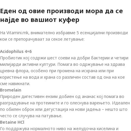
Еден од овие производи мора да се
најде во вашиот куфер
На Vitamini.mk, внимателно избравме 5 есенцијални производи
кои се препорачуваат за секое летување:
Acidophilus 4×6
Пробиотик кој содржи шест соеви на добри бактерии и четири
милијарди активни култури. Помага во одржување на здрава
цревна флора, особено при промена на исхрана или при
користење на вода и храна со различен состав од она на кое
сме навикнати.
Bromelain
Природен дигестивен ензим добиен од ананас кој помага во
разградување на протеините и го олеснува варењето. Идеален
по обилен оброк или дегустација на нови јадења – нешто што
често се случува на патување.
Betaine HCl
Го поддржува нормалното ниво на желудочна киселина и