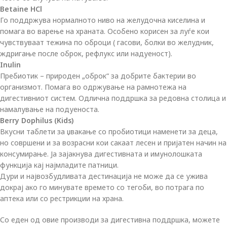
Betaine HCl
Го поддржува нормалното ниво на желудочна киселина и
помага во варење на храната. Особено корисен за луѓе кои
чувствуваат тежина по оброци ( гасови, болки во желудник,
ждригање после оброк, рефлукс или надуеност).
Inulin
Пребиотик – природен „оброк“ за добрите бактерии во
организмот. Помага во одржување на рамнотежа на
дигестивниот систем. Одлична поддршка за редовна столица и
намалување на подуеноста.
Berry Dophilus (Kids)
Вкусни таблети за џвакање со пробиотици наменети за деца,
но совршени и за возрасни кои сакаат лесен и пријатен начин на
консумирање. Ја зајакнува дигестивната и имунолошката
функција кај најмладите патници.
Дури и највозбудливата дестинација не може да се ужива
докрај ако го минувате времето со тегоби, во потрага по
аптека или со рестрикции на храна.
Со еден од овие производи за дигестивна поддршка, можете