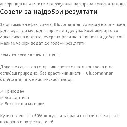
апсорпција на мастите и одржување на здрава телесна тежина.
Совети за најдобри резултати
За оптимален ефект, земај
Glucomannan
со многу вода – пред
јадење, за да му дадеш време да делува. Комбинирај го со
балансирана исхрана, умерена физичка активност и добар сон.
Малите чекори водат до големи резултати.
Земи го сега со
50% ПОПУСТ!
Доколку сакаш да го држиш апетитот под контрола и да
ослабеш природно, без драстични диети –
Glucomannan
од
Vitamini.mk
е вистинскиот избор.
✅ Природен
✅ Без адитиви
✅ Без штетни материи
Купи го денес со
50% попуст
и направи го првиот чекор кон
поздраво и посреќно тело!