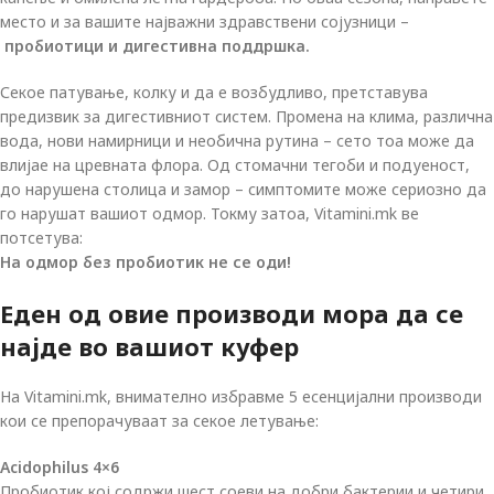
место и за вашите најважни здравствени сојузници –
пробиотици и дигестивна поддршка
.
Секое патување, колку и да е возбудливо, претставува
предизвик за дигестивниот систем. Промена на клима, различна
вода, нови намирници и необична рутина – сето тоа може да
влијае на цревната флора. Од стомачни тегоби и подуеност,
до нарушена столица и замор – симптомите може сериозно да
го нарушат вашиот одмор. Токму затоа, Vitamini.mk ве
потсетува:
На одмор без пробиотик не се оди!
Еден од овие производи мора да се
најде во вашиот куфер
На Vitamini.mk, внимателно избравме 5 есенцијални производи
кои се препорачуваат за секое летување:
Acidophilus 4×6
Пробиотик кој содржи шест соеви на добри бактерии и четири