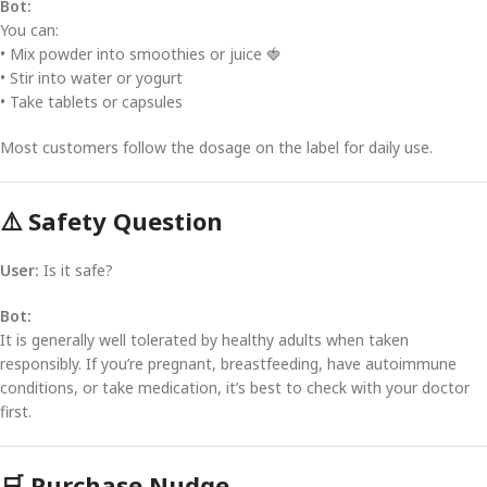
Bot:
You can:
• Mix powder into smoothies or juice 🍓
• Stir into water or yogurt
• Take tablets or capsules
Most customers follow the dosage on the label for daily use.
⚠️ Safety Question
User:
Is it safe?
Bot:
It is generally well tolerated by healthy adults when taken
responsibly. If you’re pregnant, breastfeeding, have autoimmune
conditions, or take medication, it’s best to check with your doctor
first.
🛒 Purchase Nudge