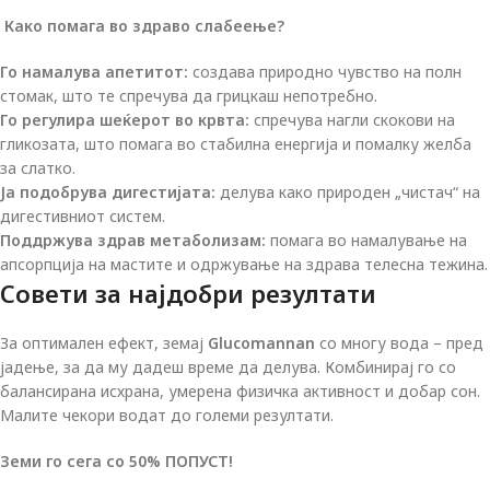
Како помага во здраво слабеење?
Го намалува апетитот:
создава природно чувство на полн
стомак, што те спречува да грицкаш непотребно.
Го регулира шеќерот во крвта:
спречува нагли скокови на
гликозата, што помага во стабилна енергија и помалку желба
за слатко.
Ја подобрува дигестијата:
делува како природен „чистач“ на
дигестивниот систем.
Поддржува здрав метаболизам:
помага во намалување на
апсорпција на мастите и одржување на здрава телесна тежина.
Совети за најдобри резултати
За оптимален ефект, земај
Glucomannan
со многу вода – пред
јадење, за да му дадеш време да делува. Комбинирај го со
балансирана исхрана, умерена физичка активност и добар сон.
Малите чекори водат до големи резултати.
Земи го сега со
50% ПОПУСТ!