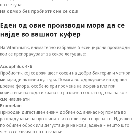
потсетува:
На одмор без пробиотик не се оди!
Еден од овие производи мора да се
најде во вашиот куфер
На Vitamini.mk, внимателно избравме 5 есенцијални производи
кои се препорачуваат за секое летување:
Acidophilus 4×6
Пробиотик кој содржи шест соеви на добри бактерии и четири
милијарди активни култури. Помага во одржување на здрава
цревна флора, особено при промена на исхрана или при
користење на вода и храна со различен состав од она на кое
сме навикнати.
Bromelain
Природен дигестивен ензим добиен од ананас кој помага во
разградување на протеините и го олеснува варењето. Идеален
по обилен оброк или дегустација на нови јадења – нешто што
често се случува на патување.