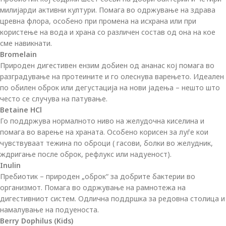
милијарди активни култури. Помага во одржување на здрава
цревна флора, особено при промена на исхрана или при
користење на вода и храна со различен состав од она на кое
сме навикнати.
Bromelain
Природен дигестивен ензим добиен од ананас кој помага во
разградување на протеините и го олеснува варењето. Идеален
по обилен оброк или дегустација на нови јадења – нешто што
често се случува на патување.
Betaine HCl
Го поддржува нормалното ниво на желудочна киселина и
помага во варење на храната. Особено корисен за луѓе кои
чувствуваат тежина по оброци ( гасови, болки во желудник,
ждригање после оброк, рефлукс или надуеност).
Inulin
Пребиотик – природен „оброк“ за добрите бактерии во
организмот. Помага во одржување на рамнотежа на
дигестивниот систем. Одлична поддршка за редовна столица и
намалување на подуеноста.
Berry Dophilus (Kids)