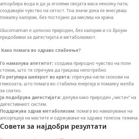
апсорбира вода и да ја зголеми својата маса неколку пати,
создавајќи чувство на ситост. Тоа значи дека ќе внесуваш
помалку калории, без постојано да мислиш на храна.
Glucomannan е целосно природен, без калории и со бројни
придобивки за дигестијата и метаболизмот.
Како помага во здраво слабеење?
Го намалува апетитот:
создава природно чувство на полн
стомак, што те спречува да грицкаш непотребно.
Го регулира шеќерот во крвта:
спречува нагли скокови на
гликозата, што помага во стабилна енергија и помалку желба
за слатко.
Ја подобрува дигестијата:
делува како природен „чистач“ на
дигестивниот систем.
Поддржува здрав метаболизам:
помага во намалување на
апсорпција на мастите и одржување на здрава телесна тежина.
Совети за најдобри резултати