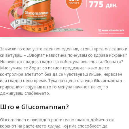
Замисли го ова: уште еден понеделник, стоиш пред огледало и
си ветуваш – „Овојпат навистина почнувам со здрава исхрана!“
Но веќе до пладне, гладот ја победува решеноста. Познато?
Многумина се борат со истиот предизвик – како да се
контролира апетитот без да се чувствуваш лишен, нервозен
или гладен цело време. Тука на сцена стапува
Glucomannan
–
природниот сојузник што го менува начинот на кој го
доживуваш слабеењето.
Што е Glucomannan?
Glucomannan е природно растително влакно добиено од
коренот на растението
konjac
. Тој има способност да