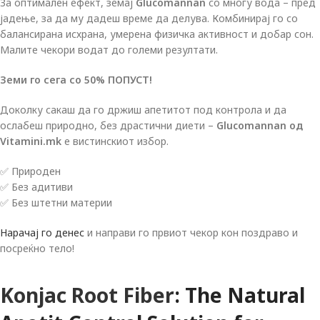
За оптимален ефект, земај
Glucomannan
со многу вода – пред
јадење, за да му дадеш време да делува. Комбинирај го со
балансирана исхрана, умерена физичка активност и добар сон.
Малите чекори водат до големи резултати.
Земи го сега со
50% ПОПУСТ!
Доколку сакаш да го држиш апетитот под контрола и да
ослабеш природно, без драстични диети –
Glucomannan од
Vitamini.mk
е вистинскиот избор.
✅ Природен
✅ Без адитиви
✅ Без штетни материи
Нарачај го денес
и направи го првиот чекор кон поздраво и
посреќно тело!
Konjac Root Fiber
: The Natural