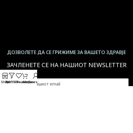
ДОЗВОЛЕТЕ ДА СЕ ГРИЖИМЕ ЗА ВАШЕТО ЗДРАВЈЕ
ЗАЧЛЕНЕТЕ СЕ НА НАШИОТ NEWSLETTER
Shop
ФИЛТЕР
Листа на желби
Кошничката
Мојата сметка
За повеќе информации -
Политика на приватност