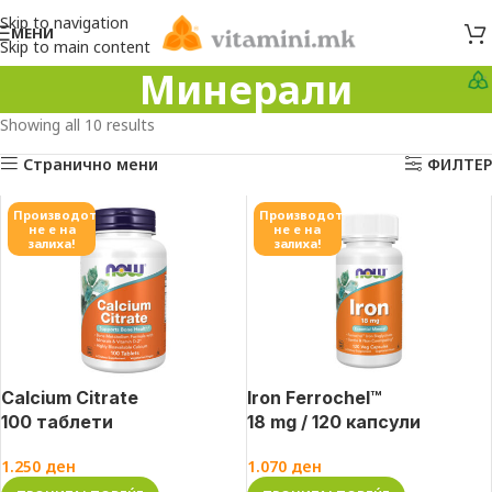
Skip to navigation
МЕНИ
Skip to main content
Минерали
Showing all 10 results
Странично мени
ФИЛТЕР
Производот
Производот
не е на
не е на
залиха!
залиха!
Calcium Citrate
Iron Ferrochel™
100 таблети
18 mg / 120 капсули
1.250
ден
1.070
ден