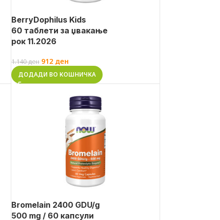
BerryDophilus Kids
60 таблети за џвакање
рок 11.2026
912
ден
1.140
ден
ДОДАДИ ВО КОШНИЧКА
Bromelain 2400 GDU/g
500 mg / 60 капсули