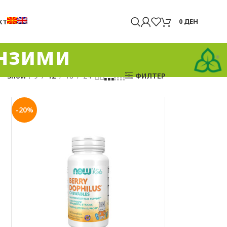
0
ДЕН
КТ
ензими
Show
9
12
18
24
ФИЛТЕР
-20%