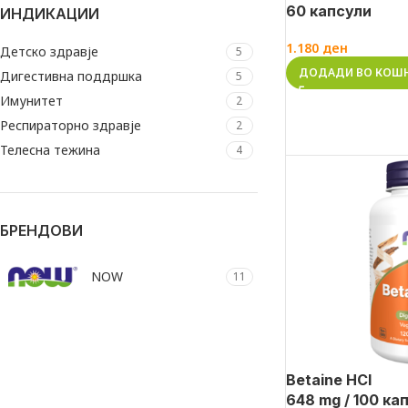
60 капсули
ИНДИКАЦИИ
1.180
ден
Детско здравје
5
ДОДАДИ ВО КОШ
Дигестивна поддршка
5
Имунитет
2
Респираторно здравје
2
Телесна тежина
4
БРЕНДОВИ
NOW
11
Betaine HCl
648 mg / 100 ка