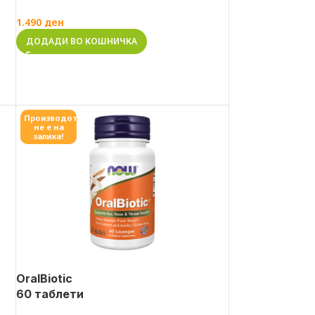
1.490
ден
ДОДАДИ ВО КОШНИЧКА
Производот
не е на
залиха!
OralBiotic
60 таблети