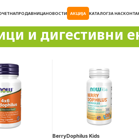
ОЧЕТНА
ПРОДАВНИЦА
НОВОСТИ
АКЦИЈА
КАТАЛОГ
ЗА НАС
КОНТА
ици и дигестивни 
BerryDophilus Kids