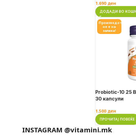
1.690
ден
ДОДАДИ ВО КОШ
Производот
не е на
залиха!
Probiotic-10 25 Bi
30 капсули
1.500
ден
ПРОЧИТАЈ ПОВЕЌЕ
INSTAGRAM @vitamini.mk