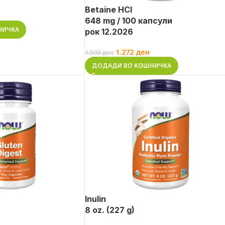
Betaine HCl
648 mg / 100 капсули
НИЧКА
рок 12.2026
1.272
ден
1.590
ден
ДОДАДИ ВО КОШНИЧКА
Inulin
8 oz. (227 g)