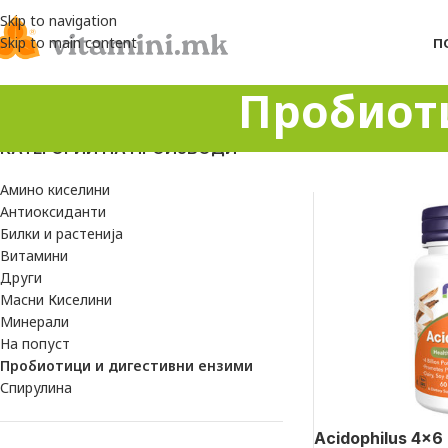
Skip to navigation
Skip to main content
П
Пробиот
КАТЕГОРИИ НА ПРОИЗВОДИ
Амино киселини
Антиоксиданти
Билки и растенија
Витамини
Други
Масни Киселини
Минерали
На попуст
Пробиотици и дигестивни ензими
Спирулина
Acidophilus 4×6