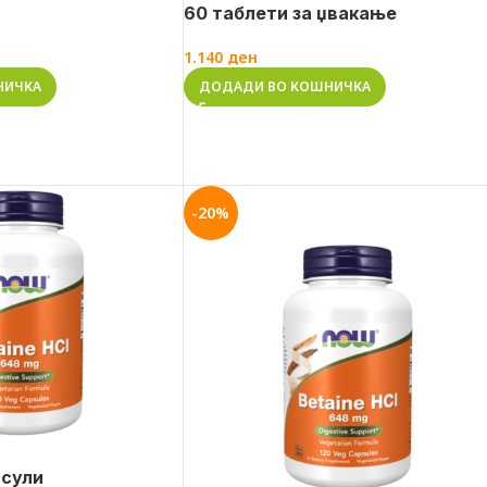
60 таблети за џвакање
1.140
ден
НИЧКА
ДОДАДИ ВО КОШНИЧКА
-20%
псули