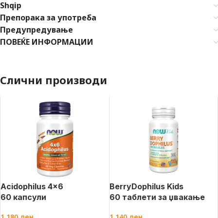
Shqip
Препорака за употреба
Предупредување
ПОВЕЌЕ ИНФОРМАЦИИ
Слични производи
Acidophilus 4×6
BerryDophilus Kids
60 капсули
60 таблети за џвакање
1.180
ден
1.140
ден