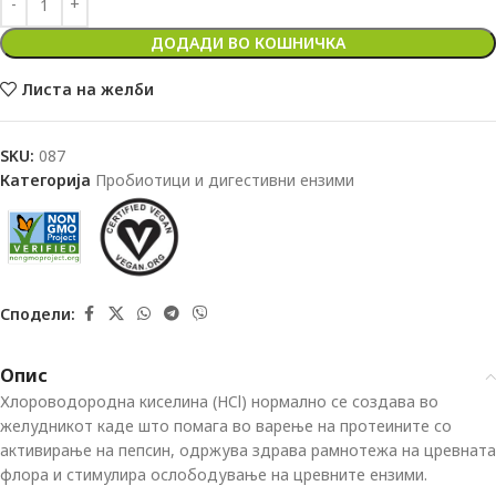
ДОДАДИ ВО КОШНИЧКА
Листа на желби
SKU:
087
Категорија
Пробиотици и дигестивни ензими
Сподели:
Опис
Хлороводородна киселина (HCl) нормално се создава во
желудникот каде што помага во варење на протеините со
активирање на пепсин, одржува здрава рамнотежа на цревната
флора и стимулира ослободување на цревните ензими.