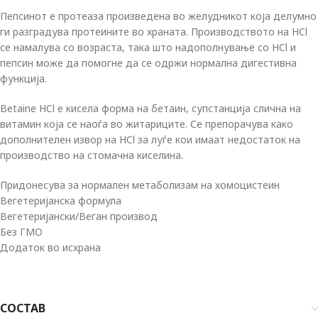
Пепсинот е протеаза произведена во желудникот која делумно
ги разградува протеините во храната. Производството на HCl
се намалува со возраста, така што надополнување со HCl и
пепсин може да помогне да се одржи нормална дигестивна
функција.
Betaine HCl е кисела форма на бетаин, супстанција слична на
витамин која се наоѓа во житариците. Се препорачува како
дополнителен извор на HCl за луѓе кои имаат недостаток на
производство на стомачна киселина.
Придонесува за нормален метаболизам на хомоцистеин
Вегетеријанска формула
Вегетеријански/Веган производ
Без ГМО
Додаток во исхрана
СОСТАВ