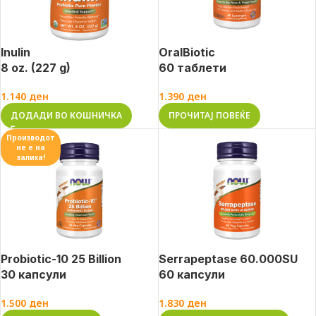
Inulin
OralBiotic
8 oz. (227 g)
60 таблети
1.140
ден
1.390
ден
ДОДАДИ ВО КОШНИЧКА
ПРОЧИТАЈ ПОВЕЌЕ
Производот
не е на
залиха!
Probiotic-10 25 Billion
Serrapeptase 60.000SU
30 капсули
60 капсули
1.500
ден
1.830
ден