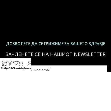
ДОЗВОЛЕТЕ ДА СЕ ГРИЖИМЕ ЗА ВАШЕТО ЗДРАВЈЕ
ЗАЧЛЕНЕТЕ СЕ НА НАШИОТ NEWSLETTER
Shop
ФИЛТЕР
Листа на желби
Кошничката
Мојата сметка
За повеќе информации -
Политика на приватност