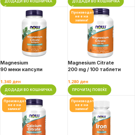
ДОДАДИ ВО КОШНИЧКА
ДОДАДИ ВО КОШНИЧКА
Производот
не е на
залиха!
Magnesium
Magnesium Citrate
90 меки капсули
200 mg / 100 таблети
1.340
ден
1.280
ден
ДОДАДИ ВО КОШНИЧКА
ПРОЧИТАЈ ПОВЕЌЕ
Производот
Производот
не е на
не е на
залиха!
залиха!