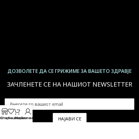
ДОЗВОЛЕТЕ ДА СЕ ГРИЖИМЕ ЗА ВАШЕТО ЗДРАВЈЕ
ЗАЧЛЕНЕТЕ СЕ НА НАШИОТ NEWSLETTER
иста на желби
Shop
Кошничката
Мојата сметка
За повеќе информации -
Политика на приватност