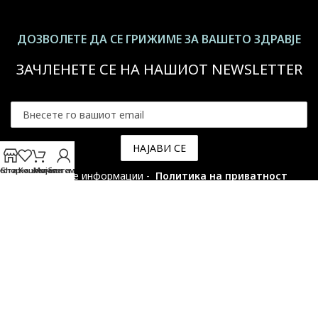
ДОЗВОЛЕТЕ ДА СЕ ГРИЖИМЕ ЗА ВАШЕТО ЗДРАВЈЕ
ЗАЧЛЕНЕТЕ СЕ НА НАШИОТ NEWSLETTER
иста на желби
Shop
Кошничката
Мојата сметка
За повеќе информации -
Политика на приватност