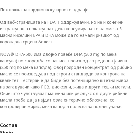
Поддршка за кардиоваскуларното здравје
Од веб-страницата на FDA: Поддржувачки, но не и конечни
истражувања покажуваат дека консумирањето на омега-3
масни киселини EPA и DHA може да го намали ризикот од
коронарна срцева болест.
NOW® DHA-500 има двојно повеќе DHA (500 mg по мека
капсула) во споредба со нашиот производ со редовна јачина
(250 mg по мека капсула). Овој природен концентрат од рибино
масло се произведува под строги стандарди за контрола на
квалитет. Тестиран е да биде без потенцијално штетни нивоа
на загадувачи како PCB, диоксини, жива и други тешки метали.
Оние што чувствуваат мачнина или рефлукс од други рибини
масла треба да ја најдат оваа ентерично обложена, со
контролиран мирис, мека капсула полесна за поднесување.
Состав
Shqip