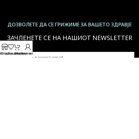
ДОЗВОЛЕТЕ ДА СЕ ГРИЖИМЕ ЗА ВАШЕТО ЗДРАВЈЕ
ЗАЧЛЕНЕТЕ СЕ НА НАШИОТ NEWSLETTER
иста на желби
Shop
Кошничката
Мојата сметка
За повеќе информации -
Политика на приватност