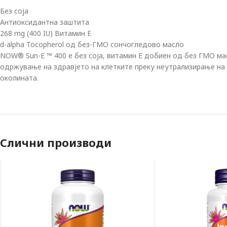
Без соја
Антиоксидантна заштита
268 mg (400 IU) Витамин Е
d-alpha Tocopherol од без-ГМО сончогледово масло
NOW® Sun-E ™ 400 е без соја, витамин Е добиен од без ГМО ма
одржување на здравјето на клетките преку неутрализирање на
околината.
Слични производи