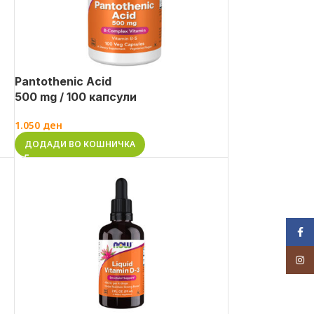
Pantothenic Acid
500 mg / 100 капсули
1.050
ден
ДОДАДИ ВО КОШНИЧКА
Face
Inst