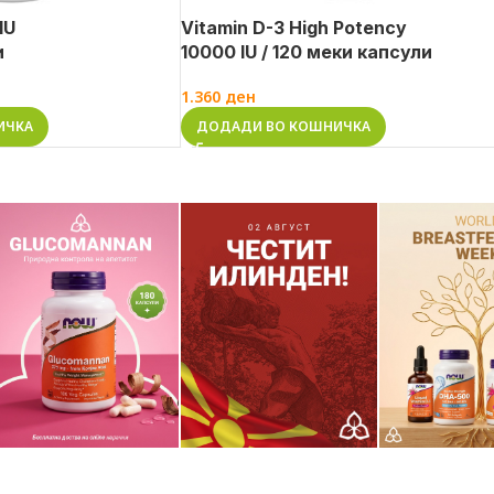
IU
Vitamin D-3 High Potency
и
10000 IU / 120 меки капсули
1.360
ден
ИЧКА
ДОДАДИ ВО КОШНИЧКА