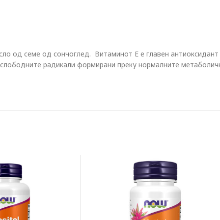
сло од семе од сончоглед. Витаминот Е е главен антиоксидант 
 слободните радикали формирани преку нормалните метаболичк