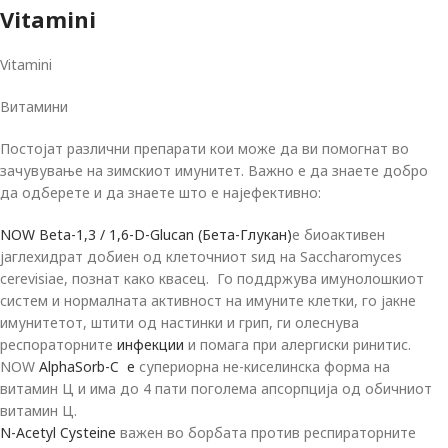
Vitamini
Vitamini
Витамини
Постојат различни препарати кои може да ви помогнат во
зачувување на зимскиот имунитет. Важно е да знаете добро
да одберете и да знаете што е најефективно:
NOW Beta-1,3 / 1,6-D-Glucan (Бета-Глукан)
е биоактивен
јаглехидрат добиен од клетoчниот ѕид на Saccharomyces
cerevisiae, познат како квасец. Го поддржува имунолошкиот
систем и нормалната активност на имуните клетки, го јакне
имунитетот, штити од настинки и грип, ги олеснува
респораторните
инфекции
и помага при алергиски ринитис.
NOW
AlphaSorb-C e
супериорна не-киселинска форма на
витамин Ц и има до 4 пати поголема апсорпција од обичниот
витамин Ц.
N-Acetyl Cysteine
важен во борбата против респираторните