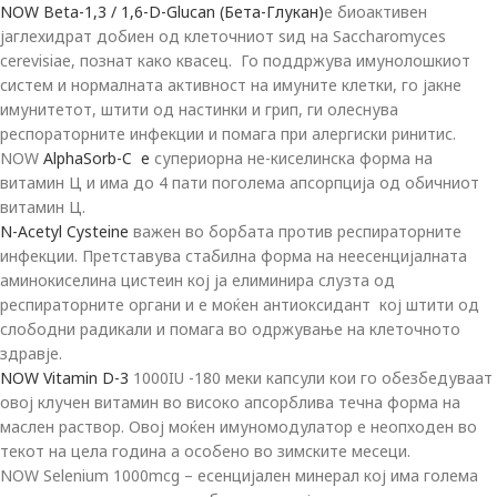
NOW Beta-1,3 / 1,6-D-Glucan (Бета-Глукан)
е биоактивен
јаглехидрат добиен од клетoчниот ѕид на Saccharomyces
cerevisiae, познат како квасец. Го поддржува имунолошкиот
систем и нормалната активност на имуните клетки, го јакне
имунитетот, штити од настинки и грип, ги олеснува
респораторните инфекции и помага при алергиски ринитис.
NOW
AlphaSorb-C e
супериорна не-киселинска форма на
витамин Ц и има до 4 пати поголема апсорпција од обичниот
витамин Ц.
N-Acetyl Cysteine
важен во борбата против респираторните
инфекции. Претставува стабилна форма на неесенцијалната
аминокиселина цистеин кој ја елиминира слузта од
респираторните органи и е моќен антиоксидант кој штити од
слободни радикали и помага во одржување на клеточното
здравје.
NOW Vitamin D-3
1000IU -180 меки капсули кои го обезбедуваат
овој клучен витамин во високо апсорблива течна форма на
маслен раствор. Овој моќен имуномодулатор е неопходен во
текот на цела година а особено во зимските месеци.
NOW Selenium 1000mcg – есенцијален минерал кој има голема