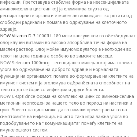
инфекции. Претставува стабилна форма на неесенцијалната
аминокиселина цистеин кој ја елиминира слузта од
респираторните органи и е моќен антиоксидант кој штити од
слободни радикали и помага во одржување на клеточното
здравје.
NOW Vitamin D-3
1000IU -180 меки капсули кои го обезбедуваат
овој клучен витамин во високо апсорблива течна форма на
маслен раствор. Овој моќен имуномодулатор е неопходен во
текот на цела година а особено во зимските месеци.
NOW Selenium 1000mcg – есенцијален минерал кој има голема
улога во одржување на доброто здравје и нормалната
функција на организмот: помага во формирање на клетките на
имуниот систем и ја зголемува одбранбената способност на
телото да се бори со инфекции и други болести.
NOW L-OptiZincе форма на комплекс на цинк со аминокиселина
метионин неопходен за нашето тело во период на настинки и
грип. Внесот на цинк може да го намали времетраењето на
симптомите на инфекција, но исто така игра важна улога во
подобрувањето на “ комуникацијата” помеѓу клетките на
имунолошкиот систем.
Денешниот начин на живот е толку брз, што забораваме да