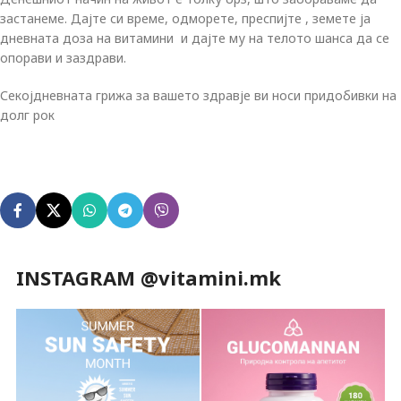
застанеме. Дајте си време, одморете, преспијте , земете ја
дневната доза на витамини и дајте му на телото шанса да се
опорави и заздрави.
Секојдневната грижа за вашето здравје ви носи придобивки на
долг рок
INSTAGRAM @vitamini.mk