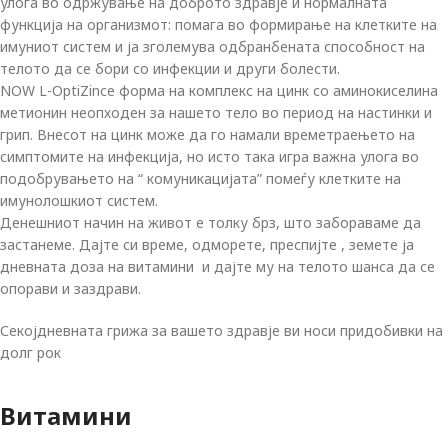
улога во одржување на доброто здравје и нормалната
функција на организмот: помага во формирање на клетките на
имуниот систем и ја зголемува одбранбената способност на
телото да се бори со инфекции и други болести.
NOW L-OptiZincе форма на комплекс на цинк со аминокиселина
метионин неопходен за нашето тело во период на настинки и
грип. Внесот на цинк може да го намали времетраењето на
симптомите на инфекција, но исто така игра важна улога во
подобрувањето на “ комуникацијата” помеѓу клетките на
имунолошкиот систем.
Денешниот начин на живот е толку брз, што забораваме да
застанеме. Дајте си време, одморете, преспијте , земете ја
дневната доза на витамини и дајте му на телото шанса да се
опорави и заздрави.
Секојдневната грижа за вашето здравје ви носи придобивки на
долг рок
Витамини