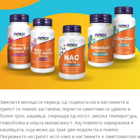
Зимските месеци се период од годината кога настинките и
грипот се повеќе застапени. Најчести симптоми се црвено и
болно грло, кашлица, секреција од носот, висока температура,
главоболка и општа малаксаност. Кај повеќето најизразена е
кашлицата, која може да трае две недели па и повеќе.
Лекувањето на грипот исто како и настинките е симптоматско и