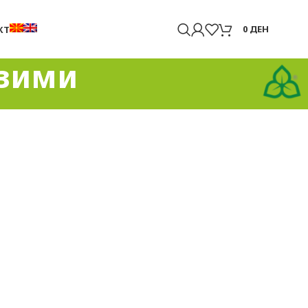
0
ДЕН
КТ
нзими