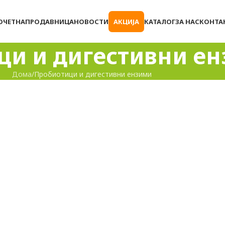
ОЧЕТНА
ПРОДАВНИЦА
НОВОСТИ
АКЦИЈА
КАТАЛОГ
ЗА НАС
КОНТА
ци и дигестивни е
Дома
Пробиотици и дигестивни ензими