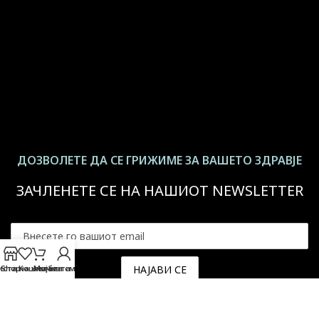
ДОЗВОЛЕТЕ ДА СЕ ГРИЖИМЕ ЗА ВАШЕТО ЗДРАВЈЕ
ЗАЧЛЕНЕТЕ СЕ НА НАШИОТ NEWSLETTER
иста на желби
Shop
Кошничката
Мојата сметка
За повеќе информации -
Политика на приватност