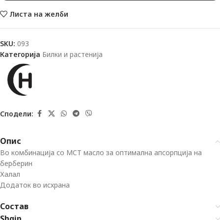
Листа на желби
SKU:
093
Категорија
Билки и растенија
Сподели:
Опис
Во комбинација со MCT масло за оптимална апсорпција на
берберин
Халал
Додаток во исхрана
Состав
Shqip