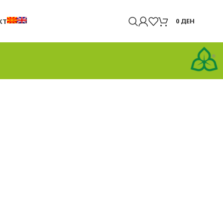
0
ДЕН
КТ