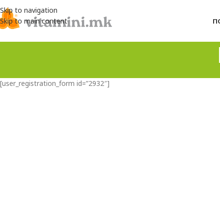
Skip to navigation
Skip to main content
П
[user_registration_form id=”2932″]