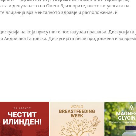
ата и делувањето на Омега-3, изворите, внесот и улогата на
те влијанија врз менталното здравје и расположение, и
искусија на која присутните поставуваа прашања. Дискусијата 
р Андријана Гацовски. Дискусијата беше продолжена и за врем