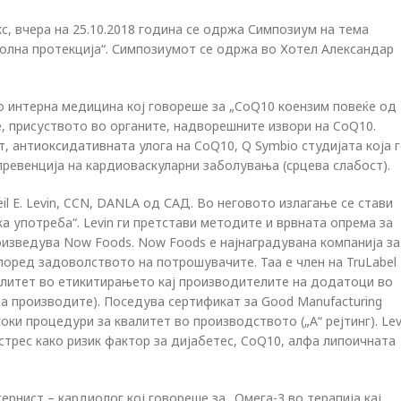
с, вчера на 25.10.2018 година се одржа Симпозиум на тема
олна протекција“. Симпозиумот се одржа во Хотел Александар
по интерна медицина кој говореше за „CoQ10 коензим повеќе од
те, присуството во органите, надворешните извори на CoQ10.
, антиоксидативната улога на CoQ10, Q Symbio студијата која 
ревенција на кардиоваскуларни заболувања (срцева слабост).
l E. Levin, CCN, DANLA од САД. Во неговото излагање се стави
ка употреба“. Levin ги претстави методите и врвната опрема за
изведува Now Foods. Now Foods е најнаградувана компанија за
оред задоволството на потрошувачите. Таа е член на TruLabel
алитет во етикитирањето кај производителите на додатоци во
на производите). Поседува сертификат за Good Manufacturing
соки процедури за квалитет во производството („А“ рејтинг). Lev
стрес како ризик фактор за дијабетес, CoQ10, алфа липоичната
рнист – кардиолог кој говореше за „Омега-3 во терапија кај