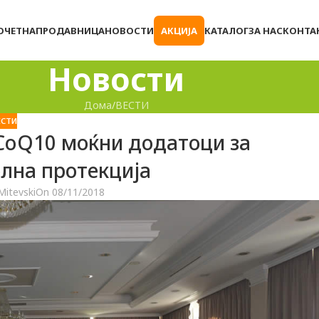
ОЧЕТНА
ПРОДАВНИЦА
НОВОСТИ
АКЦИЈА
КАТАЛОГ
ЗА НАС
КОНТА
Новости
Дома
ВЕСТИ
ЕСТИ
CoQ10 моќни додатоци за
лна протекција
Mitevski
On 08/11/2018