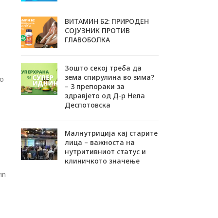
ВИТАМИН Б2: ПРИРОДЕН
СОЈУЗНИК ПРОТИВ
ГЛАВОБОЛКА
Зошто секој треба да
зема спирулина во зима?
го
– 3 препораки за
здравјето од Д-р Нела
Деспотовска
Малнутриција кај старите
лица – важноста на
нутритивниот статус и
клиничкото значење
in