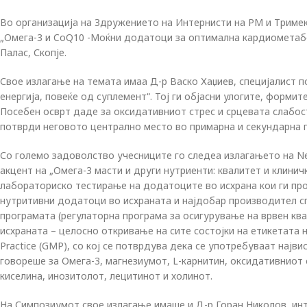
Во организација на Здружението на Интернисти на РМ и Тримек
„Омега-3 и CoQ10 -Moќни додатоци за оптимал
на кардиометаб
Палас, Скопје.
Свое излагање на темата имаа Д-р Васко Хаџиев, специјалист 
енергија, повеќе од суплемент“. Тој ги објасни улогите, форми
Посебен осврт даде за оксидативниот стрес и срцевата слабост
потврди неговото централно место во примарна и секундарна п
Со големо задоволство учесниците го следеа излагањето на Nei
акцент на „Омега-3 масти и други нутриенти: квалитет и клинич
лабораториско тестирање на додатоците во исхрана кои ги про
нутритивни додатоци во исхраната и најдобар производител сп
програмата (регулаторна програма за осигурување на врвен кв
исхраната – целосно откривање на сите состојки на етикетата 
Practice (GMP), со кој се потврдува дека се употребуваат најви
говореше за Омега-3, магнезиумот, L-карнитин, оксидативниот 
киселина, инозитолот, лецитинот и холинот.
На Симпозиумот свое излагање имаше и Д-р Горан Николов, инте