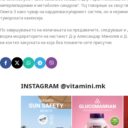
хиперлипидемии и метаболен синдром“. Тој говореше за својств
Омега-3 како чувар на кардиоваскуларниот систем, но и нејзини
туморската кахексија.
По завршувањето на излагањата на предавачите, следуваше и д
водеа модераторите на настанот Д-р Александар Манолев и Д-
на коктел закуската на која беа поканети сите присутни.
INSTAGRAM @vitamini.mk