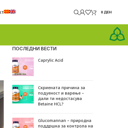
0
ДЕН
КТ
ПОСЛЕДНИ ВЕСТИ
Caprylic Acid
Скриената причина за
подуеност и варење –
дали ти недостасува
Betaine HCL?
Glucomannan – природна
поддршка за контрола на