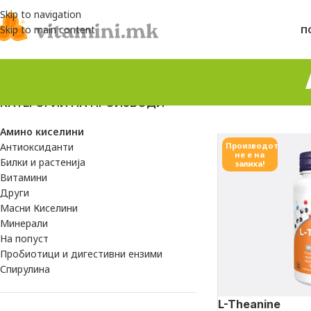
Skip to navigation
Skip to main content
П
КАТЕГОРИИ НА ПРОИЗВОДИ
Амино киселини
Антиоксиданти
Производот
не е на
Билки и растенија
залиха!
Витамини
Други
Масни Киселини
Минерали
На попуст
Пробиотици и дигестивни ензими
Спирулина
L-Theanine