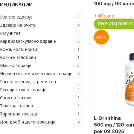
100 mg / 90 кап
ИНДИКАЦИИ
1.480
ден
Женско здравје
2
ПРОЧИТАЈ ПОВЕЌЕ
Здравје на очите
4
Имунитет
3
-50%
Кардиоваскуларно здравје
2
Кожа, коса, нокти
1
Коски и зглобови
1
Машко здравје
3
Нервен систем и ментално здравје
6
Расположение, стрес и сон
4
Респираторно здравје
2
Спорт и фитнес
3
Телесна тежина
2
Тироидна жлезда
1
L-Ornithine
Црн дроб и детоксикација
4
500 mg / 120 ка
рок 09.2026