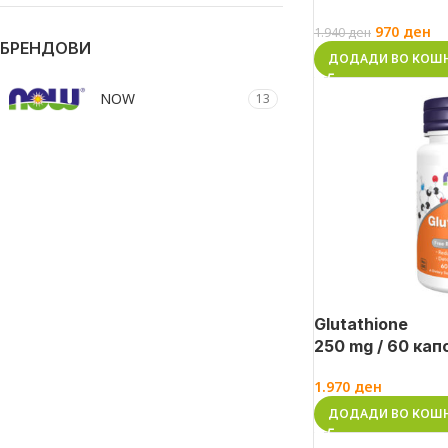
970
ден
1.940
ден
БРЕНДОВИ
ДОДАДИ ВО КОШ
NOW
13
Glutathione
250 mg / 60 кап
1.970
ден
ДОДАДИ ВО КОШ