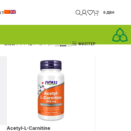
0
ДЕН
КТ
Show
9
12
18
24
ФИЛТЕР
Acetyl-L-Carnitine