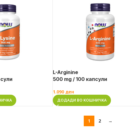
L-Arginine
псули
500 mg / 100 капсули
1.090
ден
НИЧКА
ДОДАДИ ВО КОШНИЧКА
1
2
→