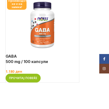
Производот
не е на
залиха!
GABA
Face
500 mg / 100 капсули
Inst
1.180
ден
ПРОЧИТАЈ ПОВЕЌЕ