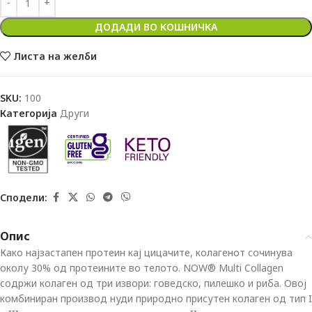
ДОДАДИ ВО КОШНИЧКА
Листа на желби
SKU:
100
Категорија
Други
Сподели:
Опис
Како најзастапен протеин кај цицачите, колагенот сочинува
околу 30% од протеините во телото. NOW® Multi Collagen
содржи колаген од три извори: говедско, пилешко и риба. Овој
комбиниран производ нуди природно присутен колаген од тип I