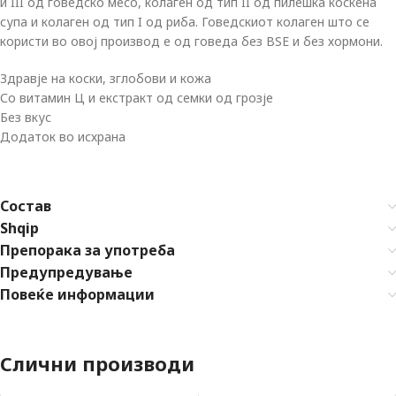
и III од говедско месо, колаген од тип II од пилешка коскена
супа и колаген од тип I од риба. Говедскиот колаген што се
користи во овој производ е од говеда без BSE и без хормони.
Здравје на коски, зглобови и кожа
Со витамин Ц и екстракт од семки од грозје
Без вкус
Додаток во исхрана
Состав
Shqip
Препорака за употреба
Предупредување
Повеќе информации
Слични производи