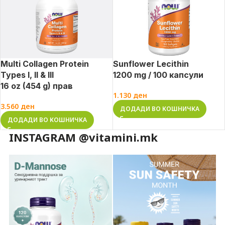
Multi Collagen Protein
Sunflower Lecithin
Types I, II & III
1200 mg / 100 капсули
16 oz (454 g) прав
1.130
ден
3.560
ден
ДОДАДИ ВО КОШНИЧКА
ДОДАДИ ВО КОШНИЧКА
INSTAGRAM @vitamini.mk