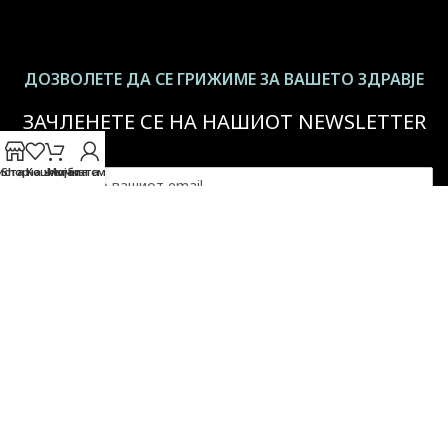
ДОЗВОЛЕТЕ ДА СЕ ГРИЖИМЕ ЗА ВАШЕТО ЗДРАВЈЕ
ЗАЧЛЕНЕТЕ СЕ НА НАШИОТ NEWSLETTER
иста на желби
Shop
Кошничката
Мојата сметка
За повеќе информации -
Политика на приватност