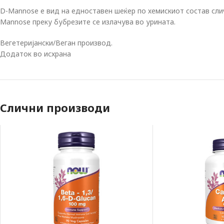
D-Mannose е вид на едноставен шеќер по хемискиот состав слич
Mannose преку бубрезите се излачува во урината.
Вегетеријански/Веган производ.
Додаток во исхрана
Слични производи