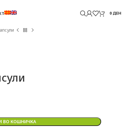
0
ДЕН
КТ
капсули
псули
 ВО КОШНИЧКА