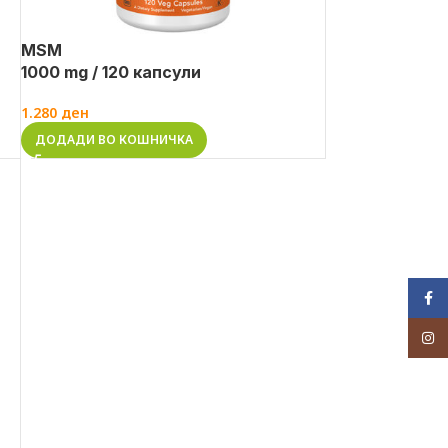
MSM
1000 mg / 120 капсули
1.280
ден
ДОДАДИ ВО КОШНИЧКА
Face
Inst