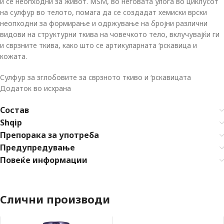
и се неопходни за живот. MSM, во неговата улога во циклусот
на сулфур во телото, помага да се создадат хемиски врски
неопходни за формирање и одржување на бројни различни
видови на структурни ткива на човечкото тело, вклучувајќи ги
и сврзните ткива, како што се артикуларната ‘рскавица и
кожата.
Сулфур за зглобовите за сврзното ткиво и ‘рскавицата
Додаток во исхрана
Состав
Shqip
Препорака за употреба
Предупредување
Повеќе информации
Слични производи