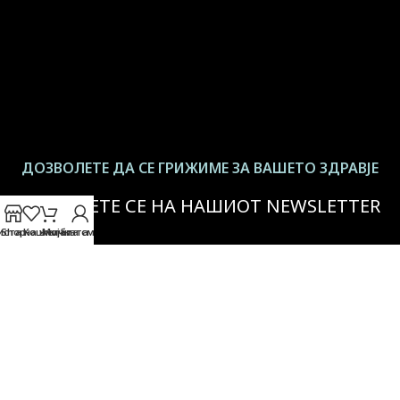
ДОЗВОЛЕТЕ ДА СЕ ГРИЖИМЕ ЗА ВАШЕТО ЗДРАВЈЕ
ЗАЧЛЕНЕТЕ СЕ НА НАШИОТ NEWSLETTER
иста на желби
Shop
Кошничката
Мојата сметка
За повеќе информации -
Политика на приватност