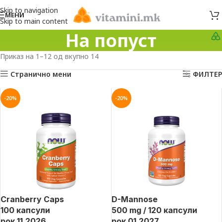
Skip to navigation
МЕНИ
Skip to main content
На попуст
Приказ на 1–12 од вкупно 14
Странично мени
ФИЛТЕР
-20%
-20%
Cranberry Caps
D-Mannose
100 капсули
500 mg / 120 капсули
рок 11.2026
рок 01.2027