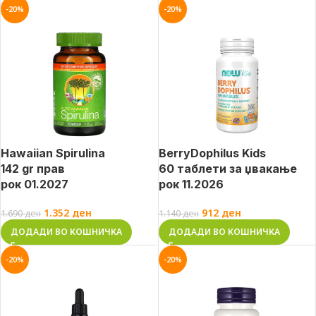
-20%
-20%
Hawaiian Spirulina
BerryDophilus Kids
142 gr прав
60 таблети за џвакање
рок 01.2027
рок 11.2026
1.352
ден
912
ден
1.690
ден
1.140
ден
ДОДАДИ ВО КОШНИЧКА
ДОДАДИ ВО КОШНИЧКА
-20%
-20%