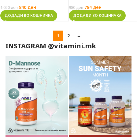
840
ден
784
ден
1.050
ден
980
ден
ДОДАДИ ВО КОШНИЧКА
ДОДАДИ ВО КОШНИЧКА
1
2
→
INSTAGRAM @vitamini.mk