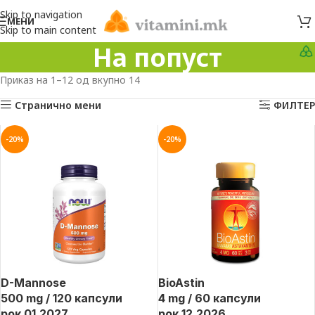
Skip to navigation
МЕНИ
Skip to main content
На попуст
Приказ на 1–12 од вкупно 14
Странично мени
ФИЛТЕР
-20%
-20%
D-Mannose
BioAstin
500 mg / 120 капсули
4 mg / 60 капсули
рок 01.2027
рок 12.2026