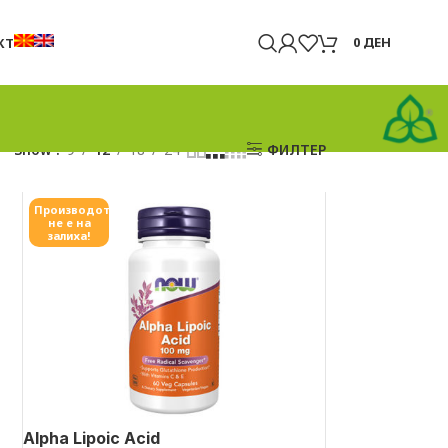
0
ДЕН
КТ
Show
9
12
18
24
ФИЛТЕР
Производот
не е на
залиха!
Alpha Lipoic Acid