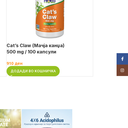
Cat’s Claw (Мачја канџа)
500 mg / 100 капсули
Face
910
ден
Inst
ДОДАДИ ВО КОШНИЧКА