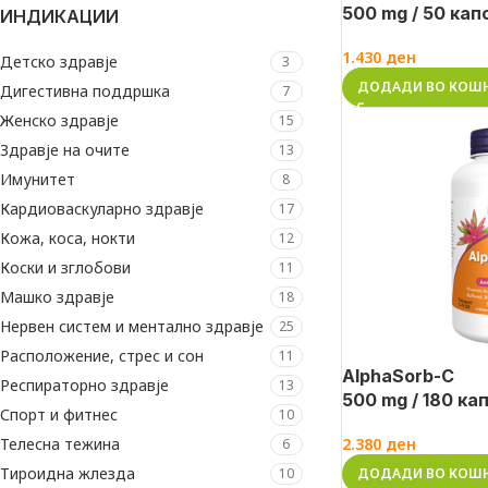
500 mg / 50 кап
ИНДИКАЦИИ
1.430
ден
Детско здравје
3
ДОДАДИ ВО КОШ
Дигестивна поддршка
7
Женско здравје
15
Здравје на очите
13
Имунитет
8
Кардиоваскуларно здравје
17
Кожа, коса, нокти
12
Коски и зглобови
11
Машко здравје
18
Нервен систем и ментално здравје
25
Расположение, стрес и сон
11
AlphaSorb-C
Респираторно здравје
13
500 mg / 180 ка
Спорт и фитнес
10
2.380
ден
Телесна тежина
6
Тироидна жлезда
ДОДАДИ ВО КОШ
10