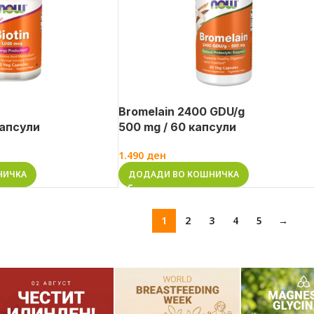
Bromelain 2400 GDU/g
капсули
500 mg / 60 капсули
1.490
ден
НИЧКА
ДОДАДИ ВО КОШНИЧКА
1
2
3
4
5
→