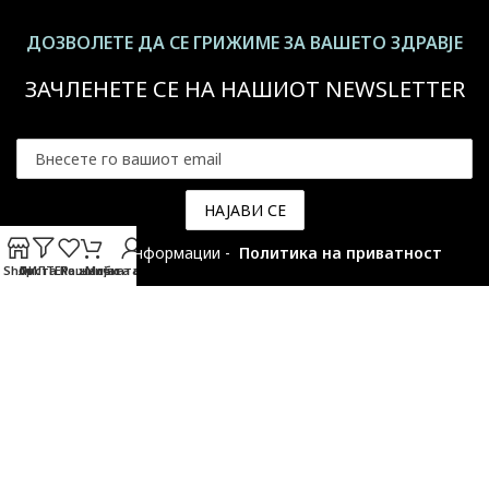
ДОЗВОЛЕТЕ ДА СЕ ГРИЖИМЕ ЗА ВАШЕТО ЗДРАВЈЕ
ЗАЧЛЕНЕТЕ СЕ НА НАШИОТ NEWSLETTER
За повеќе информации -
Политика на приватност
Shop
ФИЛТЕР
Листа на желби
Кошничката
Мојата сметка