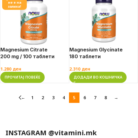
не е на
залиха!
Magnesium Citrate
Magnesium Glycinate
200 mg / 100 таблети
180 таблети
1.280
ден
2.310
ден
ПРОЧИТАЈ ПОВЕЌЕ
ДОДАДИ ВО КОШНИЧКА
←
1
2
3
4
5
6
7
8
→
INSTAGRAM @vitamini.mk